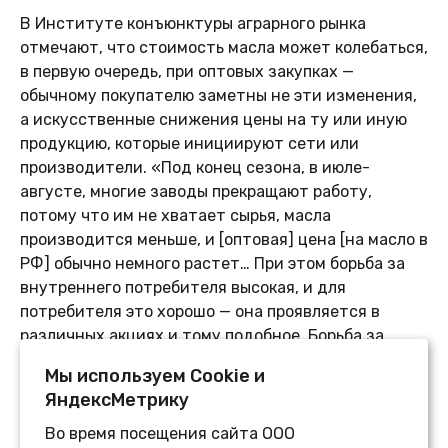
В Институте конъюнктуры аграрного рынка
отмечают, что стоимость масла может колебаться,
в первую очередь, при оптовых закупках —
обычному покупателю заметны не эти изменения,
а искусственные снижения цены на ту или иную
продукцию, которые инициируют сети или
производители. «Под конец сезона, в июле-
августе, многие заводы прекращают работу,
потому что им не хватает сырья, масла
производится меньше, и [оптовая] цена [на масло в
РФ] обычно немного растет… При этом борьба за
внутреннего потребителя высокая, и для
потребителя это хорошо — она проявляется в
различных акциях и тому подобное. Борьба за
потребителя будет продолжаться», — сказал
Мы используем Сookie и
Хотько.
ЯндексМетрику
Источник:
http://soyanews.info
Во время посещения сайта ООО